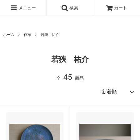
www.qandc.shop
メニュー
検索
カート
ホーム
作家
若狹 祐介
若狹 祐介
45
全
商品