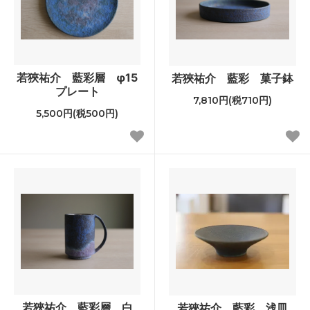
若狹祐介 藍彩層 φ15
若狹祐介 藍彩 菓子鉢
プレート
7,810円(税710円)
5,500円(税500円)
若狹祐介 藍彩層 白
若狹祐介 藍彩 浅皿