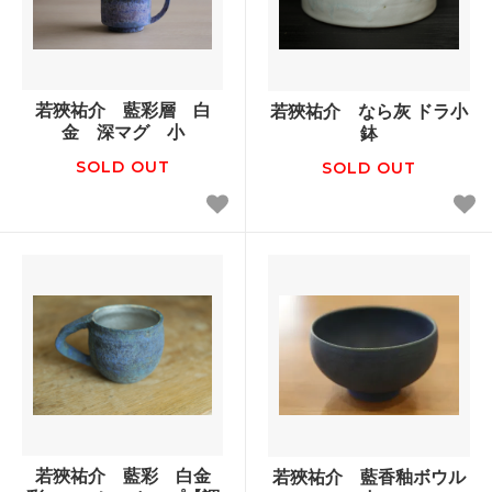
若狹祐介 藍彩層 白
若狹祐介 なら灰 ドラ小
金 深マグ 小
鉢
SOLD OUT
SOLD OUT
若狹祐介 藍彩 白金
若狹祐介 藍香釉ボウル