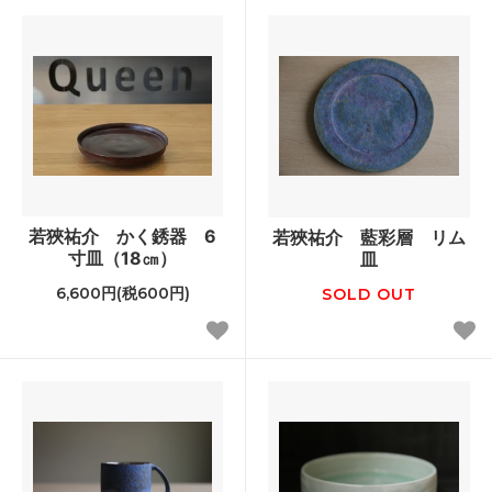
若狹祐介 かく銹器 6
若狹祐介 藍彩層 リム
寸皿（18㎝）
皿
6,600円(税600円)
SOLD OUT