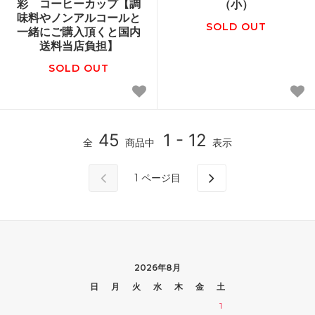
彩 コーヒーカップ【調
（小）
味料やノンアルコールと
SOLD OUT
一緒にご購入頂くと国内
送料当店負担】
SOLD OUT
45
1 - 12
全
商品中
表示
1
ページ目
2026年8月
日
月
火
水
木
金
土
1