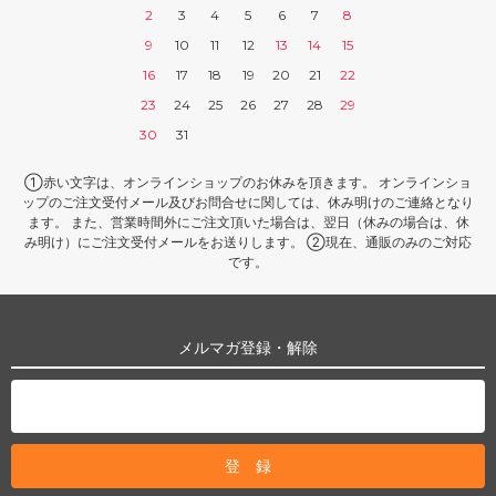
2
3
4
5
6
7
8
9
10
11
12
13
14
15
16
17
18
19
20
21
22
23
24
25
26
27
28
29
30
31
①赤い文字は、オンラインショップのお休みを頂きます。 オンラインショ
ップのご注文受付メール及びお問合せに関しては、休み明けのご連絡となり
ます。 また、営業時間外にご注文頂いた場合は、翌日（休みの場合は、休
み明け）にご注文受付メールをお送りします。 ②現在、通販のみのご対応
です。
メルマガ登録・解除