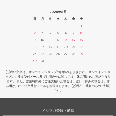
2026年8月
日
月
火
水
木
金
土
1
2
3
4
5
6
7
8
9
10
11
12
13
14
15
16
17
18
19
20
21
22
23
24
25
26
27
28
29
30
31
①赤い文字は、オンラインショップのお休みを頂きます。 オンラインショ
ップのご注文受付メール及びお問合せに関しては、休み明けのご連絡となり
ます。 また、営業時間外にご注文頂いた場合は、翌日（休みの場合は、休
み明け）にご注文受付メールをお送りします。 ②現在、通販のみのご対応
です。
メルマガ登録・解除