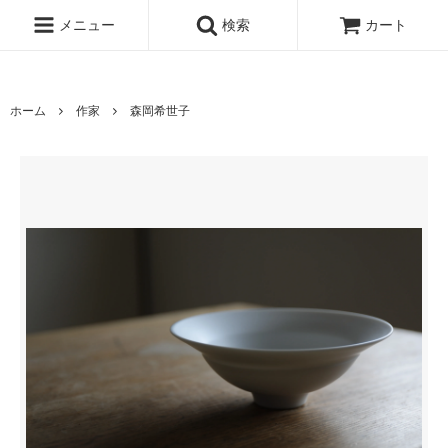
www.qandc.shop
メニュー
検索
カート
ホーム
作家
森岡希世子