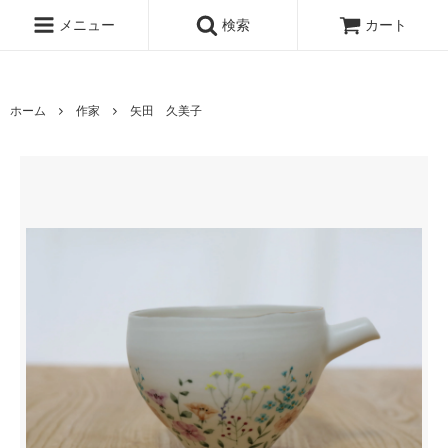
www.qandc.shop
メニュー
検索
カート
ホーム
作家
矢田 久美子