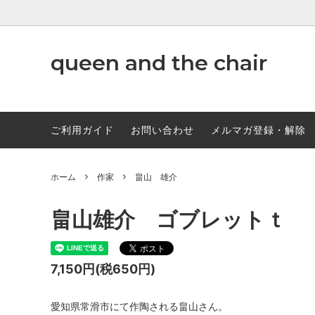
www.qandc.shop
queen and the chair
作家
ABCD
調味料
ご利用ガイド
お問い合わせ
メルマガ登録・解除
ホーム
作家
畠山 雄介
畠山雄介 ゴブレットｔ
7,150円(税650円)
愛知県常滑市にて作陶される畠山さん。