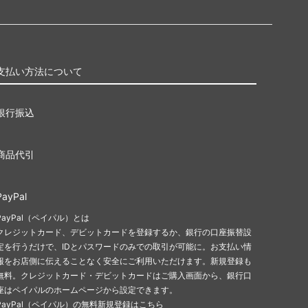
支払い方法について
銀行振込
商品代引
PayPal
PayPal（ペイパル）とは
クレジットカード、デビットカードを登録するか、銀行の口座振替設
定を行うだけで、IDとパスワードのみでの取引が可能に。お支払い情
報をお店側に伝えることなく安全にご利用いただけます。新規登録も
無料。クレジットカード・デビットカードはご購入画面から、銀行口
座はペイパルのホームページから設定できます。
PayPal（ペイパル）の無料新規登録はこちら