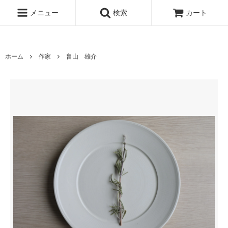
www.qandc.shop
メニュー
検索
カート
ホーム
作家
畠山 雄介