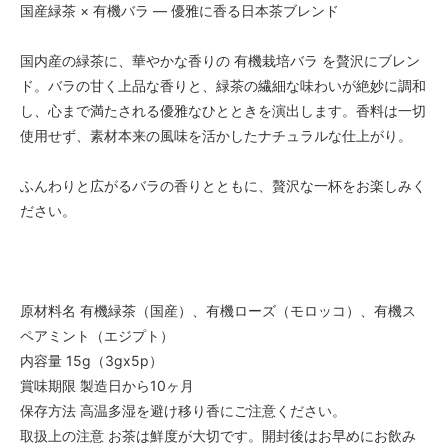
国産緑茶 × 有機バラ — 優雅に香る日本茶ブレンド
国内産の緑茶に、華やかな香りの 有機栽培バラ を贅沢にブレン
ド。バラの甘く上品な香りと、緑茶の繊細な味わいが絶妙に調和
し、心まで満たされる優雅なひとときを演出します。香料は一切
使用せず、素材本来の風味を活かしたナチュラルな仕上がり。
ふんわりと広がるバラの香りとともに、贅沢な一杯をお楽しみく
ださい。
原材料名 有機緑茶（国産）、有機ローズ（モロッコ）、有機ス
ペアミント（エジプト）
内容量 15g（3gx5p）
賞味期限 製造日から10ヶ月
保存方法 高温多湿を避け移り香にご注意ください。
取扱上の注意 お茶は鮮度が大切です。開封後はお早めにお飲み