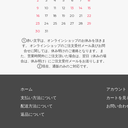
2
3
4
5
6
7
8
9
10
11
12
13
14
15
16
17
18
19
20
21
22
23
24
25
26
27
28
29
30
31
①赤い文字は、オンラインショップのお休みを頂きま
す。 オンラインショップのご注文受付メール及びお問
合せに関しては、休み明けのご連絡となります。 ま
た、営業時間外にご注文頂いた場合は、翌日（休みの場
合は、休み明け）にご注文受付メールをお送りします。
②現在、通販のみのご対応です。
ホーム
アカウント
支払い方法について
カートを見
配送方法について
お問い合わ
返品について