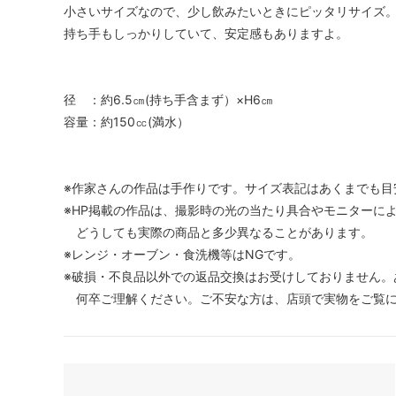
小さいサイズなので、少し飲みたいときにピッタリサイズ
持ち手もしっかりしていて、安定感もありますよ。
径 ：約6.5㎝(持ち手含まず）×H6㎝
容量：約150㏄(満水）
※作家さんの作品は手作りです。サイズ表記はあくまでも目
※HP掲載の作品は、撮影時の光の当たり具合やモニターに
どうしても実際の商品と多少異なることがあります。
※レンジ・オーブン・食洗機等はNGです。
※破損・不良品以外での返品交換はお受けしておりません。
何卒ご理解ください。ご不安な方は、店頭で実物をご覧に