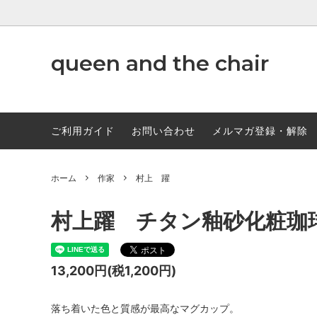
www.qandc.shop
queen and the chair
作家
ABCD
調味料
ご利用ガイド
お問い合わせ
メルマガ登録・解除
ホーム
作家
村上 躍
村上躍 チタン釉砂化粧珈
13,200円(税1,200円)
落ち着いた色と質感が最高なマグカップ。