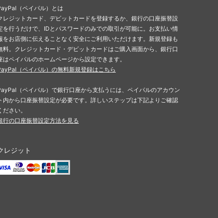
PayPal（ペイパル）とは
クレジットカード、デビットカードを登録するか、銀行の口座振替設
定を行うだけで、IDとパスワードのみでの取引が可能に。お支払い情
報をお店側に伝えることなく安全にご利用いただけます。新規登録も
無料。クレジットカード・デビットカードはご購入画面から、銀行口
座はペイパルのホームページから設定できます。
PayPal（ペイパル）の無料新規登録はこちら
PayPal（ペイパル）で銀行口座から支払うには、ペイパルのアカウン
ト内から口座振替設定が必要です。詳しいステップは下記よりご確認
ください。
銀行の口座振替設定方法を見る
クレジット