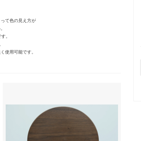
。
よって色の見え方が
い。
です。
。
く使用可能です。