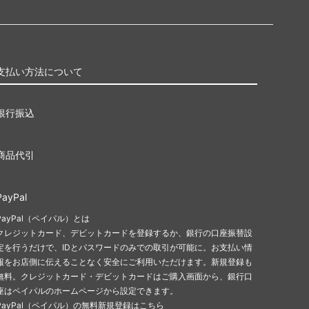
支払い方法について
銀行振込
商品代引
PayPal
PayPal（ペイパル）とは
クレジットカード、デビットカードを登録するか、銀行の口座振替設
定を行うだけで、IDとパスワードのみでの取引が可能に。お支払い情
報をお店側に伝えることなく安全にご利用いただけます。新規登録も
無料。クレジットカード・デビットカードはご購入画面から、銀行口
座はペイパルのホームページから設定できます。
PayPal（ペイパル）の無料新規登録はこちら