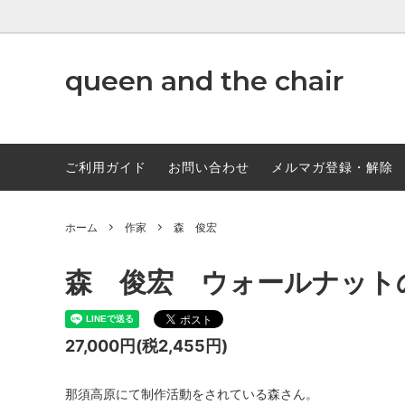
www.qandc.shop
queen and the chair
作家
ABCD
調味料
ご利用ガイド
お問い合わせ
メルマガ登録・解除
ホーム
作家
森 俊宏
森 俊宏 ウォールナットの
27,000円(税2,455円)
那須高原にて制作活動をされている森さん。