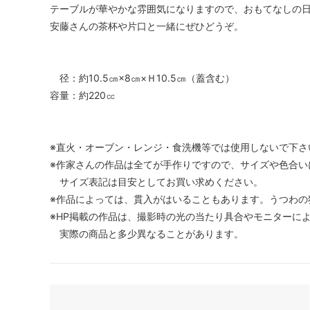
テーブルが華やかな雰囲気になりますので、おもてなしの
安藤さんの茶杯や片口と一緒にぜひどうぞ。
径：約10.5㎝×8㎝×Ｈ10.5㎝（蓋含む）
容量：約220㏄
※直火・オーブン・レンジ・食洗機等では使用しないで下さ
※作家さんの作品は全てが手作りですので、サイズや色合い
サイズ表記は目安としてお買い求めください。
※作品によっては、貫入がはいることもあります。うつわの
※HP掲載の作品は、撮影時の光の当たり具合やモニターに
実際の商品と多少異なることがあります。