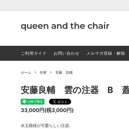
www.qandc.shop
queen and the chair
作家
ABCD
調味料
ご利用ガイド
お問い合わせ
メルマガ登録・解除
ホーム
作家
安藤 良輔
安藤良輔 雲の注器 B 
33,000円(税3,000円)
水玉模様が可愛らしい注器。