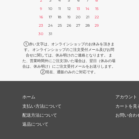
2
3
4
5
6
7
8
9
10
11
12
13
14
15
16
17
18
19
20
21
22
23
24
25
26
27
28
29
30
31
①赤い文字は、オンラインショップのお休みを頂きま
す。 オンラインショップのご注文受付メール及びお問
合せに関しては、休み明けのご連絡となります。 ま
た、営業時間外にご注文頂いた場合は、翌日（休みの場
合は、休み明け）にご注文受付メールをお送りします。
②現在、通販のみのご対応です。
ホーム
アカウント
支払い方法について
カートを見
配送方法について
お問い合わ
返品について