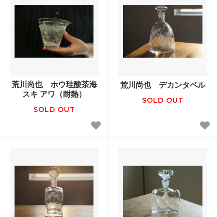
荒川尚也 ホウ珪酸茶海
荒川尚也 デカンタベル
スキ アワ（耐熱）
SOLD OUT
SOLD OUT