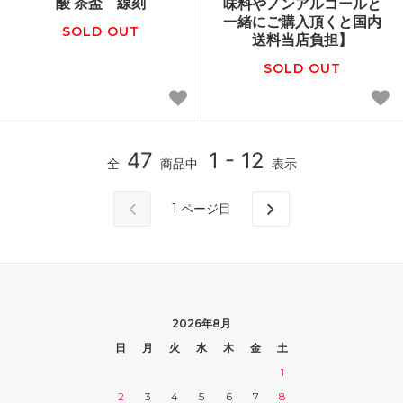
酸 茶盃 線刻
味料やノンアルコールと
一緒にご購入頂くと国内
SOLD OUT
送料当店負担】
SOLD OUT
47
1 - 12
全
商品中
表示
1
ページ目
2026年8月
日
月
火
水
木
金
土
1
2
3
4
5
6
7
8