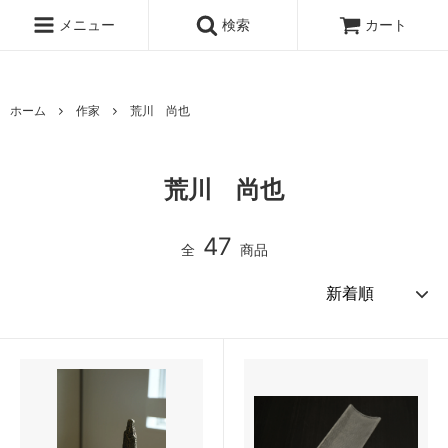
www.qandc.shop
メニュー
検索
カート
ホーム
作家
荒川 尚也
荒川 尚也
47
全
商品