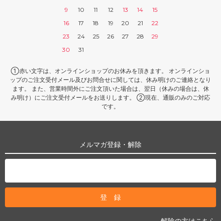
9
10
11
12
13
14
15
16
17
18
19
20
21
22
23
24
25
26
27
28
29
30
31
①赤い文字は、オンラインショップのお休みを頂きます。 オンラインショ
ップのご注文受付メール及びお問合せに関しては、休み明けのご連絡となり
ます。 また、営業時間外にご注文頂いた場合は、翌日（休みの場合は、休
み明け）にご注文受付メールをお送りします。 ②現在、通販のみのご対応
です。
メルマガ登録・解除
解除の方はこちら