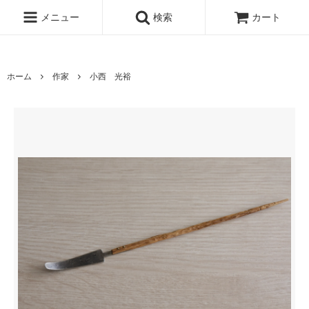
www.qandc.shop
メニュー
検索
カート
ホーム
作家
小西 光裕