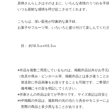
若狹さんらしさはそのままに、いろんな表情のうつわを手
いつも新鮮な感情を呼び起こさせてくれます。
こちらは、深い藍色が印象的な菓子鉢。
お菓子やフルーツ等、いろいろと盛り付けて楽しんでくだ
径： 約18.5㎝×H3.3㎝
※作品を複数ご用意しているものは、掲載作品以外がお手元
（色見や厚み・ピンホール等、掲載作品とは多少違うこと
発送前に作品画像をお送りすることも可能です。ご希望の
備考欄にその旨を明記してください。
※作家さんの作品は全てが手作りです。サイズ表記は目安と
※HP掲載の作品は、撮影時の光の当たり具合やモニターに
実際の商品と多少異なることがあります。