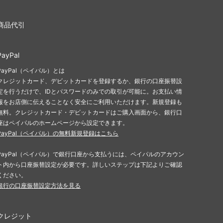
商品代引
PayPal
PayPal（ペイパル）とは
クレジットカード、デビットカードを登録するか、銀行の口座振替設
定を行うだけで、IDとパスワードのみでの取引が可能に。お支払い情
報をお店側に伝えることなく安全にご利用いただけます。新規登録も
無料。クレジットカード・デビットカードはご購入画面から、銀行口
座はペイパルのホームページから設定できます。
PayPal（ペイパル）の無料新規登録はこちら
PayPal（ペイパル）で銀行口座から支払うには、ペイパルのアカウン
ト内から口座振替設定が必要です。詳しいステップは下記よりご確認
ください。
銀行の口座振替設定方法を見る
クレジット