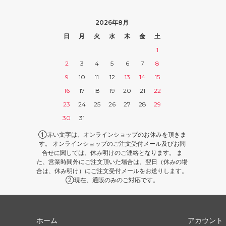
2026年8月
日
月
火
水
木
金
土
1
2
3
4
5
6
7
8
9
10
11
12
13
14
15
16
17
18
19
20
21
22
23
24
25
26
27
28
29
30
31
①赤い文字は、オンラインショップのお休みを頂きま
す。 オンラインショップのご注文受付メール及びお問
合せに関しては、休み明けのご連絡となります。 ま
た、営業時間外にご注文頂いた場合は、翌日（休みの場
合は、休み明け）にご注文受付メールをお送りします。
②現在、通販のみのご対応です。
ホーム
アカウント