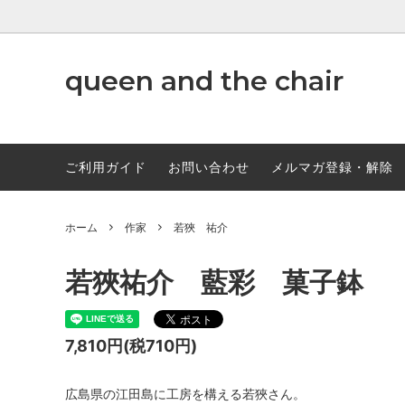
www.qandc.shop
queen and the chair
作家
ABCD
調味料
ご利用ガイド
お問い合わせ
メルマガ登録・解除
ホーム
作家
若狹 祐介
若狹祐介 藍彩 菓子鉢
7,810円(税710円)
広島県の江田島に工房を構える若狹さん。